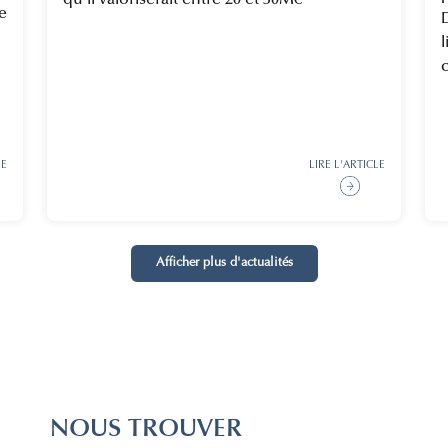
qu'il valoriserait entre 20 et 30M€"
e
c
LE
LIRE L'ARTICLE
Afficher plus d'actualités
NOUS TROUVER